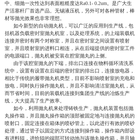
中、细抛一次性达到表面粗糙度达Ra0.1- 0.2um。是广大生
产活塞杆厂首选产品。无锡液压机，另外可对各种管材，棒
材等抛光效果也非常理想。
如今新型的自动抛丸机，可以广泛的应用到生产线，包
括机器负载密封室抛丸机室，以及处理系统，的上端装载机
连接并密封有两个对称室，并且在密封室之间设置有喷射
室，并且喷射室的进料口相连，从在后端提供的密封室工件
的电源端口，抛丸机被安装在腔室抛丸的上侧。
由于该腔室抛丸的下端，排出口连接在物料循环清洗系
统中，设置有设置在后端的密封室的排出口，连接放电器，
相比于传统的履带抛丸机类型，目前不影响喷射室的充电和
放电，同时执行操作抛丸机，并且不影响清洁室抛丸机，从
而节省时间，目前的装载机连接到集团生产线的冶炼生产
线，大大提高了生产效率。
如今，利用抛丸机来处理铸铁生产，抛丸机装置包括抛
丸操作箱，并且抛丸操作箱的顶部被固定地与连接抛丸机的
喷射口，固定连接在箱体的喷砂管上，以此进行有效的喷砂
处理，通过管子以固定的方式连接到操作箱，操作箱内部设
有进料辊，进给辊的端部可转动地与该抛丸操作箱，并且轴